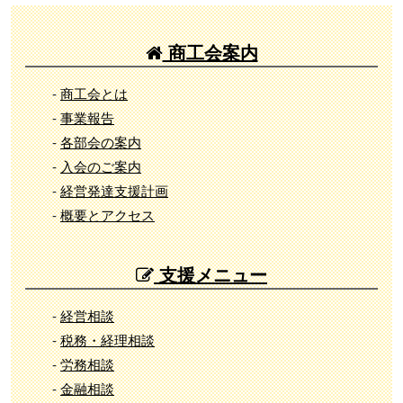
商工会案内
-
商工会とは
-
事業報告
-
各部会の案内
-
入会のご案内
-
経営発達支援計画
-
概要とアクセス
支援メニュー
-
経営相談
-
税務・経理相談
-
労務相談
-
金融相談