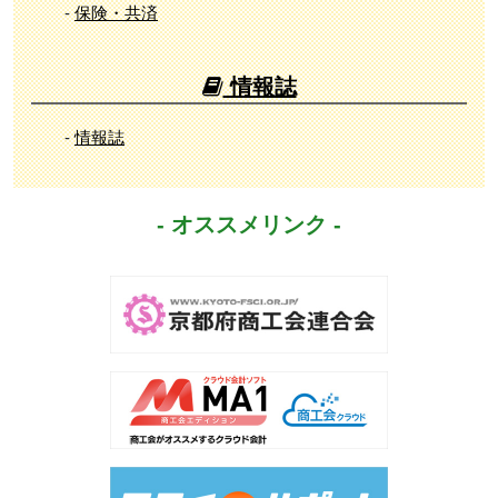
-
保険・共済
情報誌
-
情報誌
- オススメリンク -