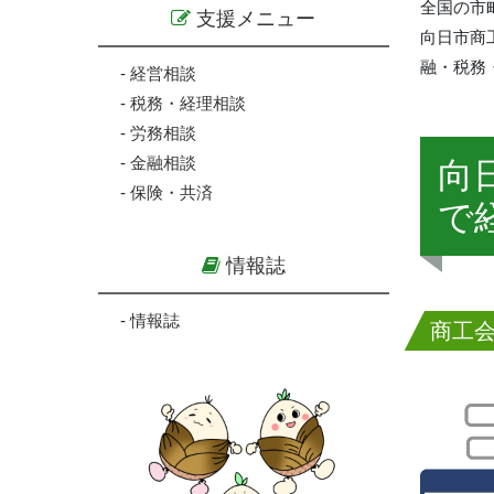
全国の市
支援メニュー
向日市商
融・税務
-
経営相談
-
税務・経理相談
-
労務相談
-
金融相談
向
-
保険・共済
で
情報誌
-
情報誌
商工