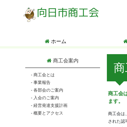
ホーム
商工会案内
商
-
商工会とは
-
事業報告
-
各部会のご案内
商工会
-
入会のご案内
ます。
-
経営発達支援計画
-
概要とアクセス
商工会は
された認