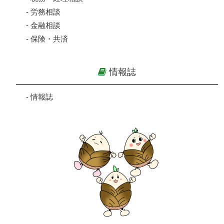
-
労務相談
-
金融相談
-
保険・共済
情報誌
-
情報誌