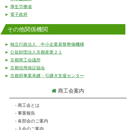
►
厚生労働省
►
電子政府
その他関係機関
►
独立行政法人 中小企業基盤整備機構
►
公益財団法人京都産業２１
►
京都商工会議所
►
京都信用保証協会
►
京都府事業承継・引継ぎ支援センター
商工会案内
-
商工会とは
-
事業報告
-
各部会のご案内
-
入会のご案内