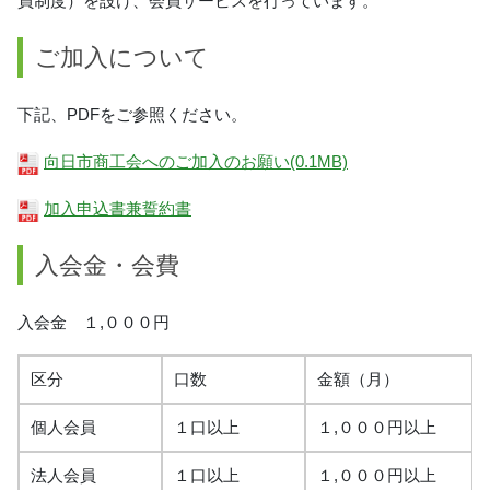
員制度）を設け、会員サービスを行っています。
ご加入について
下記、PDFをご参照ください。
向日市商工会へのご加入のお願い(0.1MB)
加入申込書兼誓約書
入会金・会費
入会金 １,０００円
区分
口数
金額（月）
個人会員
１口以上
１,０００円以上
法人会員
１口以上
１,０００円以上