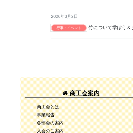
2026年3月2日
竹について学ぼう＆
行事・イベント
商工会案内
-
商工会とは
-
事業報告
-
各部会の案内
-
入会のご案内