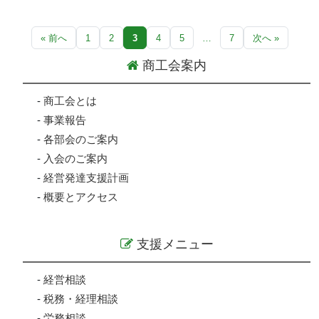
« 前へ
1
2
3
4
5
…
7
次へ »
商工会案内
-
商工会とは
-
事業報告
-
各部会のご案内
-
入会のご案内
-
経営発達支援計画
-
概要とアクセス
支援メニュー
-
経営相談
-
税務・経理相談
-
労務相談